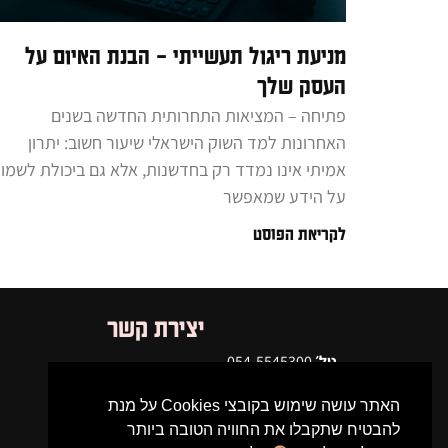
מניעת ריגול תעשייתי – הבנת האיום על
העסק שלך
פתיחה – המציאות התחרותית החדשה בשנים
האחרונות למד השוק הישראלי שיעור חשוב: יתרון
אמיתי אינו נמדד רק בחדשנות, אלא גם ביכולת לשמו
על הידע שמאפשר
לקריאת הפוסט
יצירת קשר
טל׳
054-5545300
דוא״ל
feinstein.amit@gmail.com
האתר עושה שימוש בקובצי Cookies על מנת
להבטיח שתקבלו את החוויה הטובה ביותר