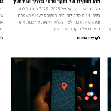
מהו תפקידו של חוקר פרטי בהליך הגירושין
כמ
הליך גירושין בישראל של 2025‐-2026 מתנהל לרוב
“א
בשתי זירות מקבילות: בית-המשפט לענייני משפחה
של
ובית-הדין הרבני. לצד שאלות רגשיות מורכבות מהו
או
תפקידו של חוקר פרטי בהליך
רג
ה
לקריאת הפוסט
לק