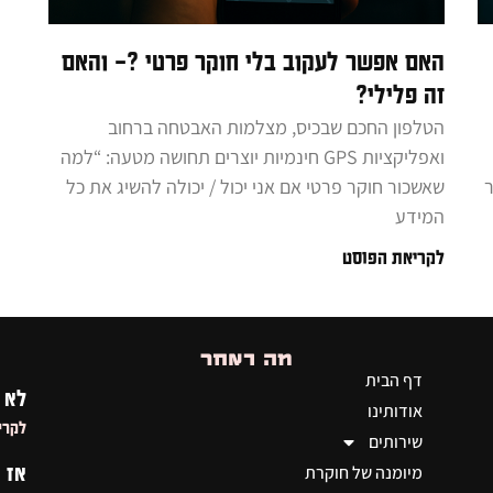
האם אפשר לעקוב בלי חוקר פרטי ?– והאם
זה פלילי?
הטלפון החכם שבכיס, מצלמות האבטחה ברחוב
ואפליקציות GPS חינמיות יוצרים תחושה מטעה: “למה
ר
שאשכור חוקר פרטי אם אני יכול / יכולה להשיג את כל
המידע
לקריאת הפוסט
מה באתר
דף הבית
לא 
אודותינו
לקרי
שירותים
מיומנה של חוקרת
אז 