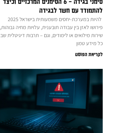
סימני בגידה – 6 הסימנים המרכזיים וכיצד
להתמודד עם חשד לבגידה
להיות במערכת-יחסים משמעותית בישראל 2025
פירושו לאזן בין עבודה תובענית, עלויות מחיה גבוהות,
שירות מילואים או לימודים, וגם – תרבות דיגיטלית שב
כל מידע טמון
לקריאת הפוסט